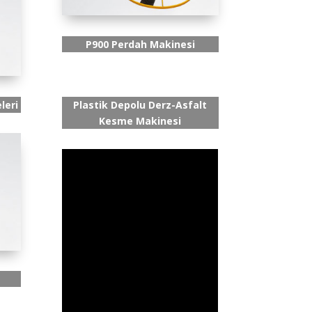
P900 Perdah Makinesi
leri
Plastik Depolu Derz-Asfalt
Kesme Makinesi