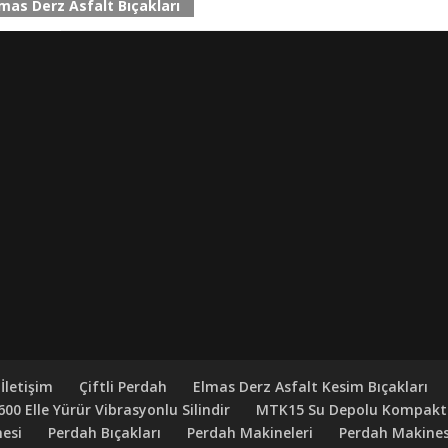
mas Derz Asfalt Bıçakları
İletişim
Çiftli Perdah
Elmas Derz Asfalt Kesim Bıçakları
00 Elle Yürür Vibrasyonlu Silindir
MTK15 Su Depolu Kompakt
esi
Perdah Bıçakları
Perdah Makineleri
Perdah Makinesi