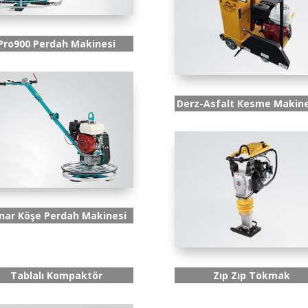
Pro900 Perdah Makinesi
Derz-Asfalt Kesme Makine
nar Köşe Perdah Makinesi
Tablalı Kompaktör
Zıp Zıp Tokmak