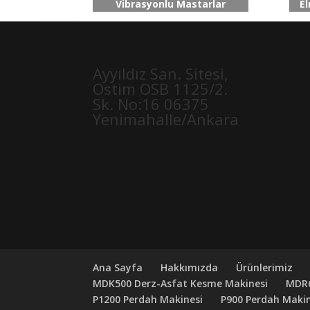
Vibrasyonlu Mastarlar
El
Ayyıldız San. Sitesi,
Ostim OSB 1125/2.
Sk. No:16 06375
Yenimahalle/Ankara
Ana Sayfa
Hakkımızda
Ürünlerimiz
MDK500 Derz-Asfat Kesme Makinesi
MDR6
P1200 Perdah Makinesi
P900 Perdah Makin